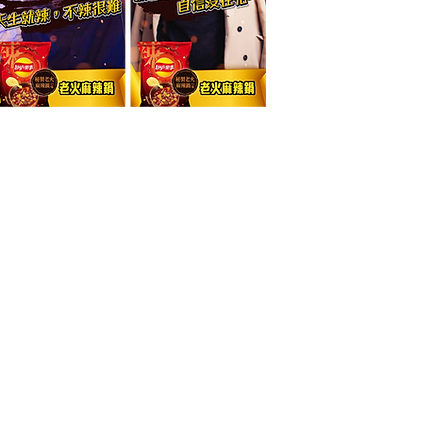
1, Dunhua S. Rd., Da’an Dist., Taipei