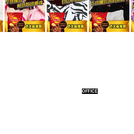
ONTACT
OFFICE
w Business , Media Inquiries.
3F., No.38, Ln. 236, Sec. 
City 106, Taiwan
mu.inno@gmail.com
+886-2-2777-5881