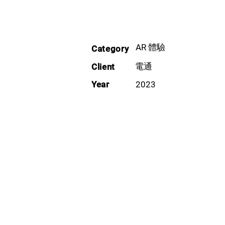
AR 體驗
Category
電通
Client
Year
2023