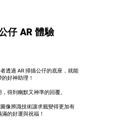
仔 AR 體驗
者透過 AR 掃描公仔的底座，就能
帶的好神助理！
明，得到幽默又神準的回覆。
 圖像辨識技術讓求籤變得更加有
滿滿的好運與祝福！