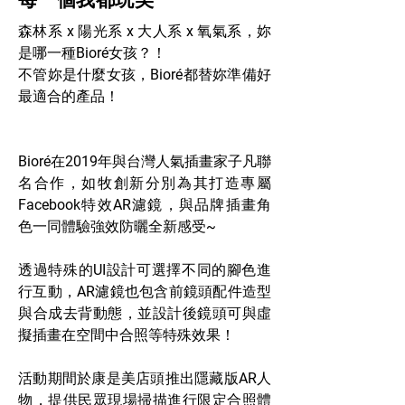
每一個我都玩美
森林系 x 陽光系 x 大人系 x 氧氣系，妳
是哪一種Bioré女孩？！
不管妳是什麼女孩，Bioré都替妳準備好
最適合的產品！
Bioré在2019年與台灣人氣插畫家子凡聯
名合作，如牧創新分別為其打造專屬
Facebook特效AR濾鏡，與品牌插畫角
色一同體驗強效防曬全新感受~
透過特殊的UI設計可選擇不同的腳色進
行互動，AR濾鏡也包含前鏡頭配件造型
與合成去背動態，並設計後鏡頭可與虛
擬插畫在空間中合照等特殊效果！
活動期間於康是美店頭推出隱藏版AR人
物，提供民眾現場掃描進行限定合照體