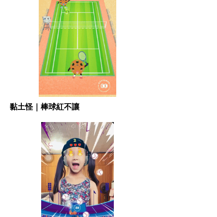
黏土怪｜棒球紅不讓