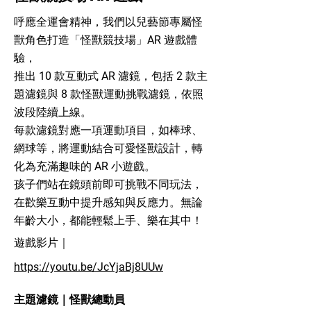
呼應全運會精神，我們以兒藝節專屬怪
獸角色打造「怪獸競技場」AR 遊戲體
驗，
推出 10 款互動式 AR 濾鏡，包括 2 款主
題濾鏡與 8 款怪獸運動挑戰濾鏡，依照
波段陸續上線。
每款濾鏡對應一項運動項目，如棒球、
網球等，
將運動結合可愛怪獸設計，轉
化為充滿趣味的 AR 小遊戲。
孩子們站在鏡頭前即可挑戰不同玩法，
在歡樂互動中提升感知與反應力。
無論
年齡大小，都能輕鬆上手、樂在其中！
​遊戲影片｜
https://youtu.be/JcYjaBj8UUw
主題濾鏡｜怪獸總動員