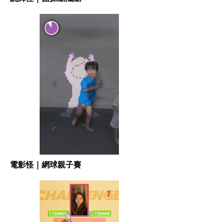
電影怪｜網球親子賽