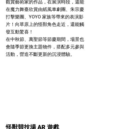
觀賞藝術家的作品，
在展演時段，還能
在魔力舞臺欣賞由紙風車劇團、朱宗慶
打擊樂團、YOYO 家族等帶來的表演影
片！
向草原上的怪獸角色走近，還能觸
發互動驚喜！
在中秋節、萬聖節等節慶期間，場景也
會隨季節更換主題物件，搭配多元參與
活動，營造不斷更新的沉浸體驗。
怪獸競技場 AR 遊戲