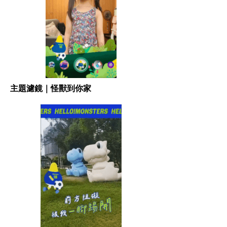
主題濾鏡｜怪獸到你家