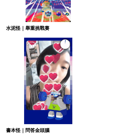
水泥怪｜舉重挑戰賽
書本怪｜問答金頭腦